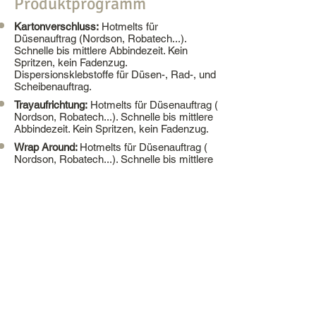
Produktprogramm​
Kartonverschluss:
Hotmelts für
Düsenauftrag (Nordson, Robatech...).
Schnelle bis mittlere Abbindezeit. Kein
Spritzen, kein Fadenzug.
Dispersionsklebstoffe für Düsen-, Rad-, und
Scheibenauftrag.
Trayaufrichtung:
Hotmelts für Düsenauftrag (
Nordson, Robatech...). Schnelle bis mittlere
Abbindezeit. Kein Spritzen, kein Fadenzug.
Wrap Around:
Hotmelts für Düsenauftrag (
Nordson, Robatech...). Schnelle bis mittlere
Abbindezeit. Kein Spritzen, kein Fadenzug.
Faltschachteln:
Hotmelts für Düsenauftrag (
Nordson, Robatech...). Schnelle bis mittlere
Abbindezeit. Sauberer Maschinenlauf. Für
lackierte und unlackierte Schachteln.
Dispersionsklebstoffe für Düsen-, Rad, und
Scheibenauftrag. Für lackierte und
unlackierte Schachteln.
Flaschenetikettierung (Glas / Plastik):
Nassetikettierleime für Glas- PET- und Ref-
PET-Flaschen. Geeignet für
Hochleistungsetikettieranlagen. Basis: