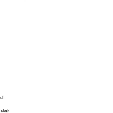
el-
 stark